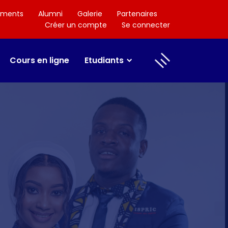
ements
Alumni
Galerie
Partenaires
Créer un compte
Se connecter
Cours en ligne
Etudiants