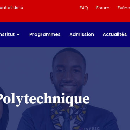
ent et de la
FAQ
Forum
Evèn
Institut
Programmes
Admission
Actualités
Polytechnique