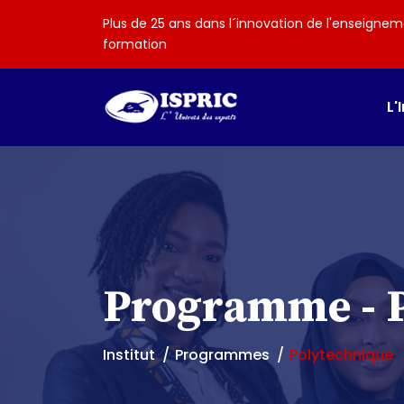
Plus de 25 ans dans l´innovation de l'enseignem
formation
L'
Programme - 
Institut
Programmes
Polytechnique