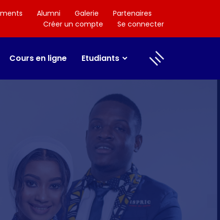
ements
Alumni
Galerie
Partenaires
Créer un compte
Se connecter
Cours en ligne
Etudiants