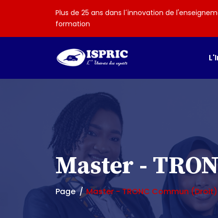
Plus de 25 ans dans l´innovation de l'enseignem
formation
L'
Master - TRO
Page
Master - TRONC Commun (Droit)