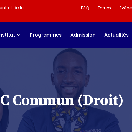
ent et de la
FAQ
Forum
Evèn
Institut
Programmes
Admission
Actualités
NC Commun (Droit)