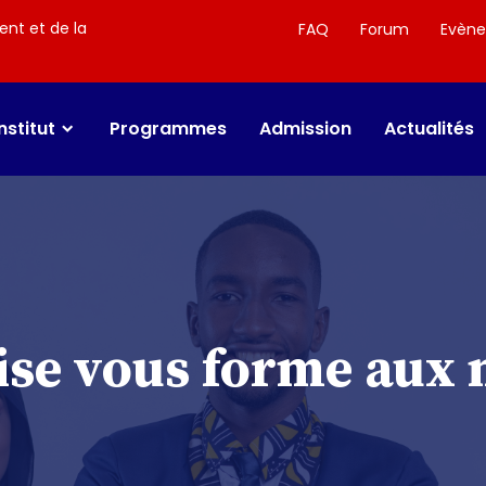
ent et de la
FAQ
Forum
Evèn
Institut
Programmes
Admission
Actualités
ise vous forme aux 