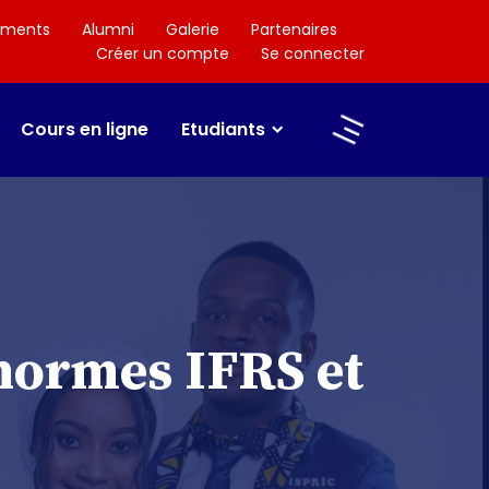
ements
Alumni
Galerie
Partenaires
Créer un compte
Se connecter
Cours en ligne
Etudiants
normes IFRS et