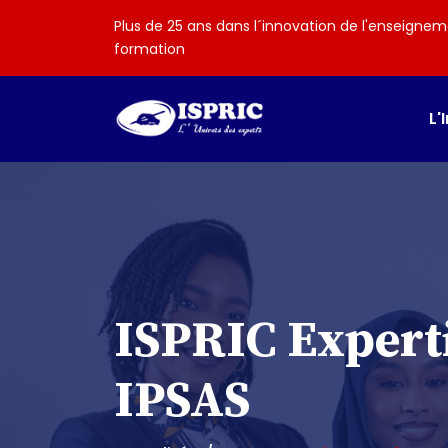
Plus de 25 ans dans l´innovation de l'enseignem
formation
L'
ISPRIC Expert
IPSAS