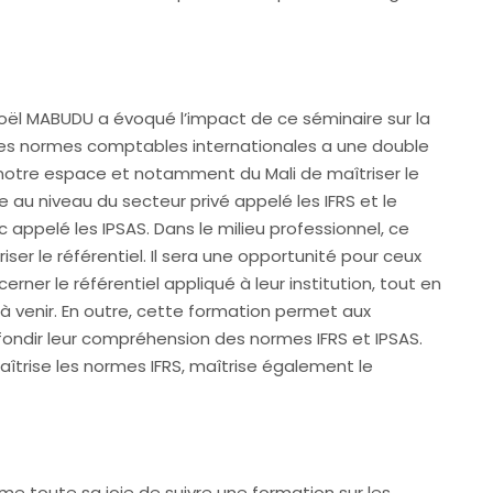
oël MABUDU a évoqué l’impact de ce séminaire sur la
ur les normes comptables internationales a une double
 notre espace et notamment du Mali de maîtriser le
 au niveau du secteur privé appelé les IFRS et le
 appelé les IPSAS. Dans le milieu professionnel, ce
er le référentiel. Il sera une opportunité pour ceux
rner le référentiel appliqué à leur institution, tout en
à venir. En outre, cette formation permet aux
ndir leur compréhension des normes IFRS et IPSAS.
aîtrise les normes IFRS, maîtrise également le
me toute sa joie de suivre une formation sur les