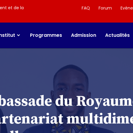
ent et de la
FAQ
Forum
Evèn
Institut
Programmes
Admission
Actualités
mbassade du Royaum
artenariat multidim