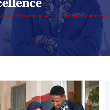
cellence
yaume d'Espagne au Mali : Un partenariat multidimensio