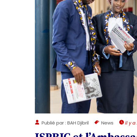
Publié par : BAH Djibril
News
il y a