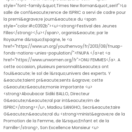
style="font-family:&quot;Times New Roman&quot;,serif">La
salle de conf&eacute;rence de ISPRIC a servi de cadre pour
la premi&egrave;re journ&eacute;e du <span
style="color:#c0392b"><u><strong>Festival des Jeunes
Filles</strong></u></span>, organis&eacute; par le
Royaume d&rsquo;Espagne, le <a
href="https://www.un.org/youthenvoy/fr/2013/08/fnuap-
fonds-nations-unies-population/">FNUPA </a>et <a
href="https://www.unwomen.org/fr">ONU FEMMES</a>. A
cette occasion, plusieurs personnalit&eacute;s ont
foul&eacute; le sol de l&rsquo;univers des experts. Y
&eacute;taient pr&eacute;sents &agrave; cette
c&eacute;r&eacute;monie importante <u>
<strong>Aboubacar Sidiki BALLO, Directeur
G&eacute;n&eacute;ral par int&eacute;rim de
ISPRIC</strong></u>, Madiou SANGHO, Secr&eacute;taire
G&eacute;n&eacute;ral du <strong>minist&egrave;re de la
Promotion de la Femme, de l&rsquo;Enfant et de la
Famille</strong>, Son Excellence Monsieur <u>