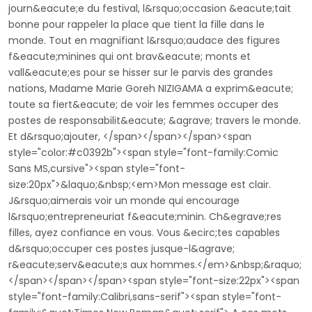
journ&eacute;e du festival, l&rsquo;occasion &eacute;tait
bonne pour rappeler la place que tient la fille dans le
monde. Tout en magnifiant l&rsquo;audace des figures
f&eacute;minines qui ont brav&eacute; monts et
vall&eacute;es pour se hisser sur le parvis des grandes
nations, Madame Marie Goreh NIZIGAMA a exprim&eacute;
toute sa fiert&eacute; de voir les femmes occuper des
postes de responsabilit&eacute; &agrave; travers le monde.
Et d&rsquo;ajouter, </span></span></span><span
style="color:#c0392b"><span style="font-family:Comic
Sans MS,cursive"><span style="font-
size:20px">&laquo;&nbsp;<em>Mon message est clair.
J&rsquo;aimerais voir un monde qui encourage
l&rsquo;entrepreneuriat f&eacute;minin. Ch&egrave;res
filles, ayez confiance en vous. Vous &ecirc;tes capables
d&rsquo;occuper ces postes jusque-l&agrave;
r&eacute;serv&eacute;s aux hommes.</em>&nbsp;&raquo;
</span></span></span><span style="font-size:22px"><span
style="font-family:Calibri,sans-serif"><span style="font-