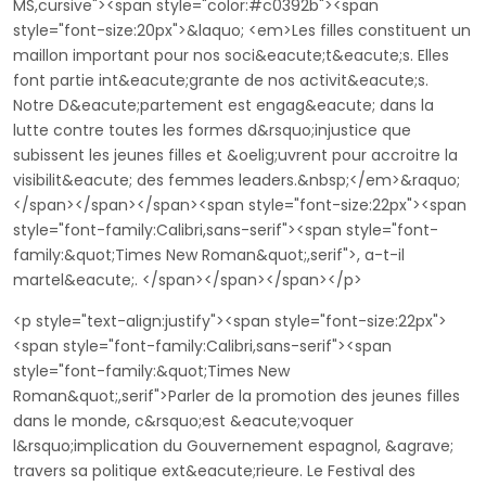
MS,cursive"><span style="color:#c0392b"><span
style="font-size:20px">&laquo; <em>Les filles constituent un
maillon important pour nos soci&eacute;t&eacute;s. Elles
font partie int&eacute;grante de nos activit&eacute;s.
Notre D&eacute;partement est engag&eacute; dans la
lutte contre toutes les formes d&rsquo;injustice que
subissent les jeunes filles et &oelig;uvrent pour accroitre la
visibilit&eacute; des femmes leaders.&nbsp;</em>&raquo;
</span></span></span><span style="font-size:22px"><span
style="font-family:Calibri,sans-serif"><span style="font-
family:&quot;Times New Roman&quot;,serif">, a-t-il
martel&eacute;. </span></span></span></p>
<p style="text-align:justify"><span style="font-size:22px">
<span style="font-family:Calibri,sans-serif"><span
style="font-family:&quot;Times New
Roman&quot;,serif">Parler de la promotion des jeunes filles
dans le monde, c&rsquo;est &eacute;voquer
l&rsquo;implication du Gouvernement espagnol, &agrave;
travers sa politique ext&eacute;rieure. Le Festival des