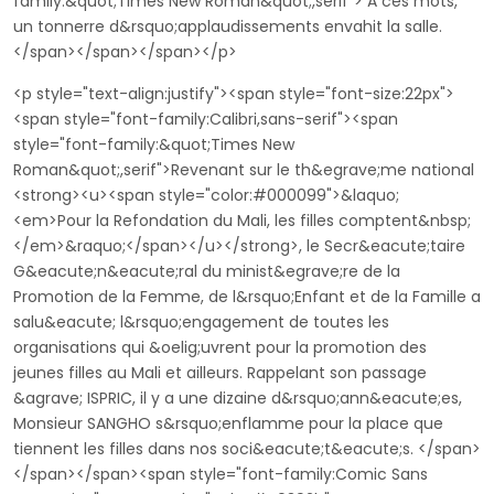
family:&quot;Times New Roman&quot;,serif"> A ces mots,
un tonnerre d&rsquo;applaudissements envahit la salle.
</span></span></span></p>
<p style="text-align:justify"><span style="font-size:22px">
<span style="font-family:Calibri,sans-serif"><span
style="font-family:&quot;Times New
Roman&quot;,serif">Revenant sur le th&egrave;me national
<strong><u><span style="color:#000099">&laquo;
<em>Pour la Refondation du Mali, les filles comptent&nbsp;
</em>&raquo;</span></u></strong>, le Secr&eacute;taire
G&eacute;n&eacute;ral du minist&egrave;re de la
Promotion de la Femme, de l&rsquo;Enfant et de la Famille a
salu&eacute; l&rsquo;engagement de toutes les
organisations qui &oelig;uvrent pour la promotion des
jeunes filles au Mali et ailleurs. Rappelant son passage
&agrave; ISPRIC, il y a une dizaine d&rsquo;ann&eacute;es,
Monsieur SANGHO s&rsquo;enflamme pour la place que
tiennent les filles dans nos soci&eacute;t&eacute;s. </span>
</span></span><span style="font-family:Comic Sans