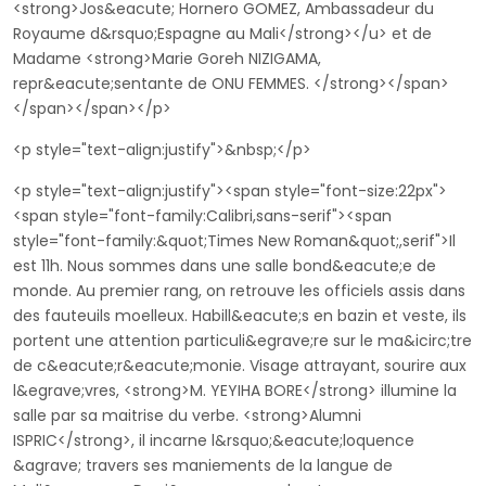
<strong>Jos&eacute; Hornero GOMEZ, Ambassadeur du
Royaume d&rsquo;Espagne au Mali</strong></u> et de
Madame <strong>Marie Goreh NIZIGAMA,
repr&eacute;sentante de ONU FEMMES. </strong></span>
</span></span></p>
<p style="text-align:justify">&nbsp;</p>
<p style="text-align:justify"><span style="font-size:22px">
<span style="font-family:Calibri,sans-serif"><span
style="font-family:&quot;Times New Roman&quot;,serif">Il
est 11h. Nous sommes dans une salle bond&eacute;e de
monde. Au premier rang, on retrouve les officiels assis dans
des fauteuils moelleux. Habill&eacute;s en bazin et veste, ils
portent une attention particuli&egrave;re sur le ma&icirc;tre
de c&eacute;r&eacute;monie. Visage attrayant, sourire aux
l&egrave;vres, <strong>M. YEYIHA BORE</strong> illumine la
salle par sa maitrise du verbe. <strong>Alumni
ISPRIC</strong>, il incarne l&rsquo;&eacute;loquence
&agrave; travers ses maniements de la langue de