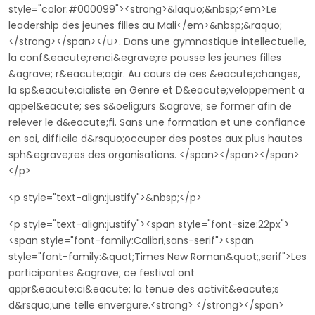
style="color:#000099"><strong>&laquo;&nbsp;<em>Le
leadership des jeunes filles au Mali</em>&nbsp;&raquo;
</strong></span></u>. Dans une gymnastique intellectuelle,
la conf&eacute;renci&egrave;re pousse les jeunes filles
&agrave; r&eacute;agir. Au cours de ces &eacute;changes,
la sp&eacute;cialiste en Genre et D&eacute;veloppement a
appel&eacute; ses s&oelig;urs &agrave; se former afin de
relever le d&eacute;fi. Sans une formation et une confiance
en soi, difficile d&rsquo;occuper des postes aux plus hautes
sph&egrave;res des organisations. </span></span></span>
</p>
<p style="text-align:justify">&nbsp;</p>
<p style="text-align:justify"><span style="font-size:22px">
<span style="font-family:Calibri,sans-serif"><span
style="font-family:&quot;Times New Roman&quot;,serif">Les
participantes &agrave; ce festival ont
appr&eacute;ci&eacute; la tenue des activit&eacute;s
d&rsquo;une telle envergure.<strong> </strong></span>