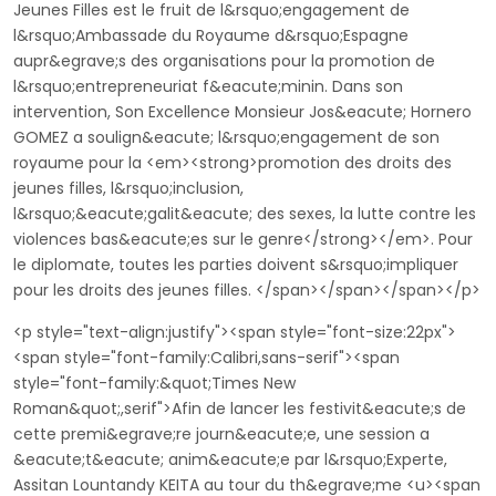
Jeunes Filles est le fruit de l&rsquo;engagement de
l&rsquo;Ambassade du Royaume d&rsquo;Espagne
aupr&egrave;s des organisations pour la promotion de
l&rsquo;entrepreneuriat f&eacute;minin. Dans son
intervention, Son Excellence Monsieur Jos&eacute; Hornero
GOMEZ a soulign&eacute; l&rsquo;engagement de son
royaume pour la <em><strong>promotion des droits des
jeunes filles, l&rsquo;inclusion,
l&rsquo;&eacute;galit&eacute; des sexes, la lutte contre les
violences bas&eacute;es sur le genre</strong></em>. Pour
le diplomate, toutes les parties doivent s&rsquo;impliquer
pour les droits des jeunes filles. </span></span></span></p>
<p style="text-align:justify"><span style="font-size:22px">
<span style="font-family:Calibri,sans-serif"><span
style="font-family:&quot;Times New
Roman&quot;,serif">Afin de lancer les festivit&eacute;s de
cette premi&egrave;re journ&eacute;e, une session a
&eacute;t&eacute; anim&eacute;e par l&rsquo;Experte,
Assitan Lountandy KEITA au tour du th&egrave;me <u><span