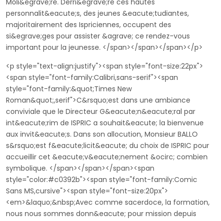
Moli&egrave;re. Derri&egrave;re ces hautes
personnalit&eacute;s, des jeunes &eacute;tudiantes,
majoritairement des Ispriciennes, occupent des
si&egrave;ges pour assister &agrave; ce rendez-vous
important pour la jeunesse. </span></span></span></p>
<p style="text-align:justify"><span style="font-size:22px">
<span style="font-family:Calibri,sans-serif"><span
style="font-family:&quot;Times New
Roman&quot;,serif">C&rsquo;est dans une ambiance
conviviale que le Directeur G&eacute;n&eacute;ral par
int&eacute;rim de ISPRIC a souhait&eacute; la bienvenue
aux invit&eacute;s. Dans son allocution, Monsieur BALLO
s&rsquo;est f&eacute;licit&eacute; du choix de ISPRIC pour
accueillir cet &eacute;v&eacute;nement &ocirc; combien
symbolique. </span></span></span><span
style="color:#c0392b"><span style="font-family:Comic
Sans MS,cursive"><span style="font-size:20px">
<em>&laquo;&nbsp;Avec comme sacerdoce, la formation,
nous nous sommes donn&eacute; pour mission depuis