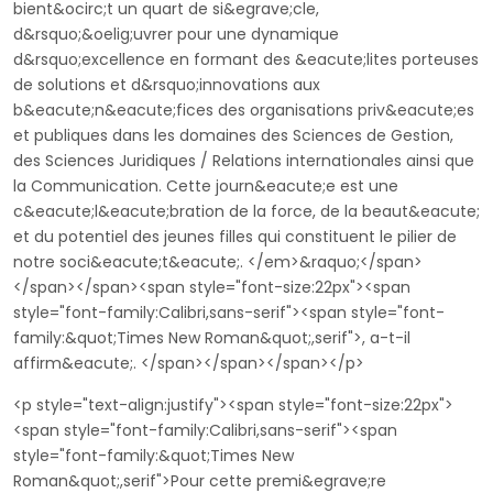
bient&ocirc;t un quart de si&egrave;cle,
d&rsquo;&oelig;uvrer pour une dynamique
d&rsquo;excellence en formant des &eacute;lites porteuses
de solutions et d&rsquo;innovations aux
b&eacute;n&eacute;fices des organisations priv&eacute;es
et publiques dans les domaines des Sciences de Gestion,
des Sciences Juridiques / Relations internationales ainsi que
la Communication. Cette journ&eacute;e est une
c&eacute;l&eacute;bration de la force, de la beaut&eacute;
et du potentiel des jeunes filles qui constituent le pilier de
notre soci&eacute;t&eacute;. </em>&raquo;</span>
</span></span><span style="font-size:22px"><span
style="font-family:Calibri,sans-serif"><span style="font-
family:&quot;Times New Roman&quot;,serif">, a-t-il
affirm&eacute;. </span></span></span></p>
<p style="text-align:justify"><span style="font-size:22px">
<span style="font-family:Calibri,sans-serif"><span
style="font-family:&quot;Times New
Roman&quot;,serif">Pour cette premi&egrave;re