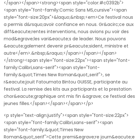
</span></span><strong><span style="color:#c0392b">
<span style="font-family:Comic Sans MS,cursive"><span
style="font-size:20px">&laquo;&nbsp;<em>Ce festival nous
a permis d&rsquo;avoir confiance en nous. Gr&acirc;ce aux
diff&eacute;rentes interventions, nous avions pu voir des
mod&egrave;les vari&eacute;s de leader. Nous pouvons
&eacute;galement devenir pr&eacute;sident, ministre et
autre</em>.&nbsp;&raquo;</span></span></span>
</strong><span style="font-size:22px"><span style="font-
family:Calibri,sans-serif"><span style="font-
family:&quot;Times New Roman&quot;,serif">, se
r&eacute;jouit Fatoumata Bintou GUISSE, participante au
festival. La remise des kits aux participants et la prestation
chor&eacute;graphique ont mis fin &agrave; ce festival des
jeunes filles.</span></span></span></p>
<p style="text-align:justify"><span style="font-size:22px">
<span style="font-family:Calibri,sans-serif"><span
style="font-family:&quot;Times New
Roman&quot;,serif">Cette premi&egrave;re journ&eacute;e